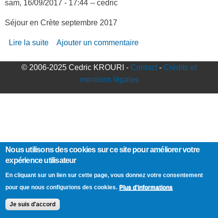
sam, 16/09/2017 - 17:44
--
cedric
Séjour en Crète septembre 2017
Lire la suite
de Crète Lumia 640
Ajouter un commentaire
© 2006-2025 Cedric KROURI -
Contact
-
Crédits et
mentions légales
Nous utilisons des cookies sur ce site pour améliorer votre
expérience utilisateur
En cliquant sur un lien sur cette page, vous donnez votre consentement
Plus d'informations
pour que nous configurions des cookies.
Je suis d'accord