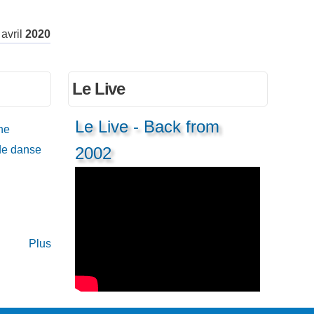
avril
2020
Le Live
Le Live - Back from
ne
de danse
2002
Plus