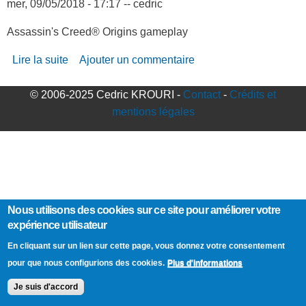
mer, 09/05/2018 - 17:17
--
cedric
Assassin's Creed® Origins gameplay
Lire la suite
de Assassin's Creed, Origins
Ajouter un commentaire
© 2006-2025 Cedric KROURI -
Contact
-
Crédits et
mentions légales
Nous utilisons des cookies sur ce site pour améliorer votre
expérience utilisateur
En cliquant sur un lien sur cette page, vous donnez votre consentement
Plus d'informations
pour que nous configurions des cookies.
Je suis d'accord