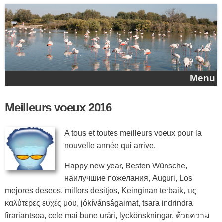
Aller au contenu principal
Menu
Meilleurs voeux 2016
A tous et toutes meilleurs voeux pour la
nouvelle année qui arrive.
Happy new year, Besten Wünsche,
наилучшие пожелания, Auguri, Los
mejores deseos, millors desitjos, Keinginan terbaik, τις
καλύτερες ευχές μου, jókívánságaimat, tsara indrindra
firariantsoa, cele mai bune urări, lyckönskningar, ด้วยความ